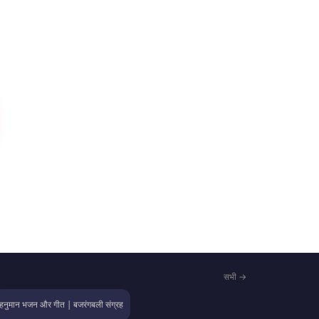
सभी →
हनुमान भजन और गीत | बजरंगबली संग्रह