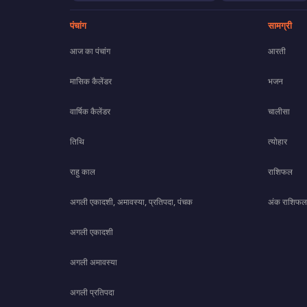
पंचांग
सामग्री
आज का पंचांग
आरती
मासिक कैलेंडर
भजन
वार्षिक कैलेंडर
चालीसा
तिथि
त्योहार
राहु काल
राशिफल
अगली एकादशी, अमावस्या, प्रतिपदा, पंचक
अंक राशिफल
अगली एकादशी
अगली अमावस्या
अगली प्रतिपदा