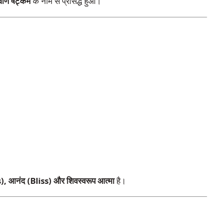
र्वाण षट्कम
के नाम से प्रसिद्ध हुआ।
, आनंद (Bliss) और शिवस्वरूप आत्मा
है।