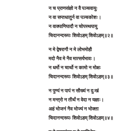
न च प्राणसंज्ञो न वै पञ्चवायुः
न वा सप्तधातुर्न वा पञ्चकोशः।
न वाक्पाणिपादौ न चोपस्थपायु
चिदानन्दरूपः शिवोऽहम् शिवोऽहम्॥२॥
न मे द्वेषरागौ न मे लोभमोहौ
मदो नैव मे नैव मात्सर्यभावः।
न धर्मो न चार्थो न कामो न मोक्षः
चिदानन्दरूपः शिवोऽहम् शिवोऽहम्॥३॥
न पुण्यं न पापं न सौख्यं न दुःखं
न मन्त्रो न तीर्थं न वेदा न यज्ञाः।
अहं भोजनं नैव भोज्यं न भोक्ता
चिदानन्दरूपः शिवोऽहम् शिवोऽहम्॥४॥