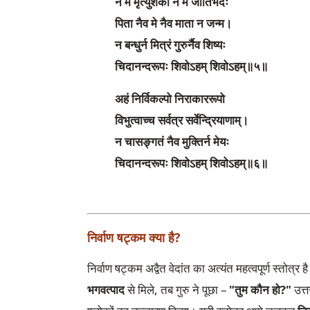
न मे मृत्युशंका न मे जातिभेदः
पिता नैव मे नैव माता न जन्म।
न बन्धुर्न मित्रं गुरुर्नैव शिष्यः
चिदानन्दरूपः शिवोऽहम् शिवोऽहम्॥५॥
अहं निर्विकल्पो निराकाररूपो
विभुत्वाच्च सर्वत्र सर्वेन्द्रियाणाम्।
न चासङ्गतं नैव मुक्तिर्न मेयः
चिदानन्दरूपः शिवोऽहम् शिवोऽहम्॥६॥
निर्वाण षट्कम क्या है?
निर्वाण षट्कम अद्वैत वेदांत का अत्यंत महत्वपूर्ण स्तोत्र
भगवत्पाद
से मिले, तब गुरु ने पूछा –
"तुम कौन हो?"
उत्त