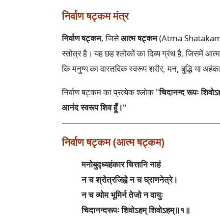
निर्वाण षट्कम मंत्र
निर्वाण षट्कम
, जिसे
आत्म षट्कम
(Atma Shatakam) भी 
स्तोत्र है। यह छह श्लोकों का दिव्य ग्रंथ है, जिसमें आत
कि मनुष्य का वास्तविक स्वरूप शरीर, मन, बुद्धि या अहंक
निर्वाण षट्कम का प्रत्येक श्लोक "
चिदानन्द रूपः शिवोऽ
आनंद स्वरूप शिव हूँ।"
निर्वाण षट्कम (आत्म षट्कम)
मनोबुद्ध्यहंकार चित्तानि नाहं
न च श्रोत्रजिह्वे न च घ्राणनेत्रे।
न च व्योम भूमिर्न तेजो न वायुः
चिदानन्दरूपः शिवोऽहम् शिवोऽहम्॥१॥