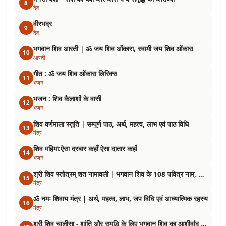
8
देव
वीरभद्र
9
देव
भगवान शिव आरती | ॐ जय शिव ओंकारा, स्वामी जय शिव ओंकारा
10
आरती
गीत : ॐ जय शिव ओंकारा लिरिक्स
11
भजन
भजन : शिव कैलाशों के वासी
12
भजन
शिव वर्णमाला स्तुति | सम्पूर्ण पाठ, अर्थ, महत्व, लाभ एवं पाठ विधि
13
मंत्र
शिव महिमा:ऐसा दरबार कहाँ ऐसा दातार कहाँ
14
भजन
श्री शिव स्तोत्रम् शत नामावली | भगवान शिव के 108 पवित्र नाम, अर्थ, महत्व एवं पाठ विधि
15
मंत्र
ॐ नमः शिवाय मंत्र | अर्थ, महत्व, लाभ, जप विधि एवं आध्यात्मिक रहस्य
16
मंत्र
श्री शिव चालीसा - शांति और समृद्धि के लिए भगवान शिव का आशीर्वाद प्राप्त करें