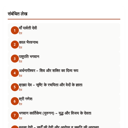
संबंधित लेख
माँ पार्वती देवी
1
देव
काल भैरवनाथ
2
देव
पशुपति भगवान
3
देव
अर्धनारीश्वर – शिव और शक्ति का दिव्य रूप
4
देव
ब्रह्मा देव – सृष्टि के रचयिता और वेदों के ज्ञाता
5
देव
श्री गणेश
6
देव
भगवान कार्तिकेय (मुरुगन) – युद्ध और विजय के देवता
7
देव
मनसा देवी – सर्पों की देवी और आरोग्य व समृद्धि की आराध्या