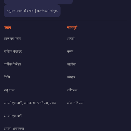
हनुमान भजन और गीत | बजरंगबली संग्रह
पंचांग
सामग्री
आज का पंचांग
आरती
मासिक कैलेंडर
भजन
वार्षिक कैलेंडर
चालीसा
तिथि
त्योहार
राहु काल
राशिफल
अगली एकादशी, अमावस्या, प्रतिपदा, पंचक
अंक राशिफल
अगली एकादशी
अगली अमावस्या