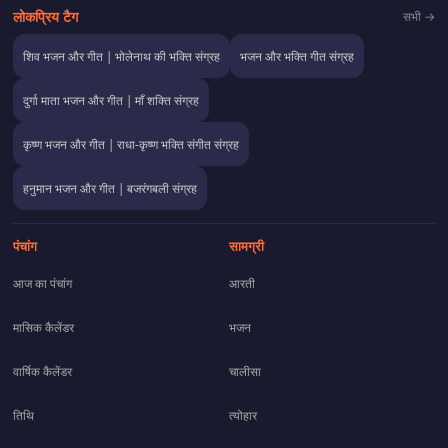
लोकप्रिय टैग
सभी →
शिव भजन और गीत | भोलेनाथ की भक्ति संग्रह
भजन और भक्ति गीत संग्रह
दुर्गा माता भजन और गीत | माँ शक्ति संग्रह
कृष्ण भजन और गीत | राधा-कृष्ण भक्ति संगीत संग्रह
हनुमान भजन और गीत | बजरंगबली संग्रह
पंचांग
सामग्री
आज का पंचांग
आरती
मासिक कैलेंडर
भजन
वार्षिक कैलेंडर
चालीसा
तिथि
त्योहार