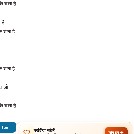
के चला है
 है
के चला है
ै
े चला है
बुलाओ
ै
के चला है
itter
पसंदीदा सहेजें
लॉग इन