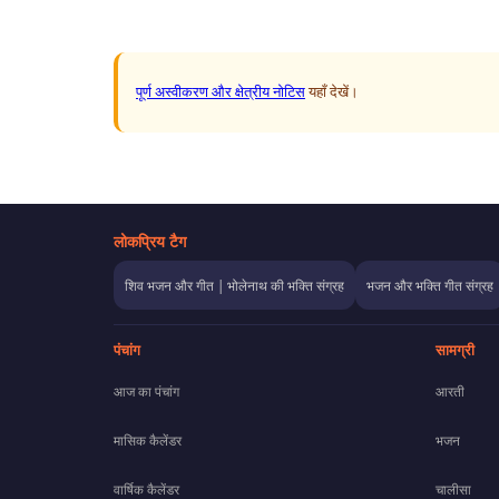
पूर्ण अस्वीकरण और क्षेत्रीय नोटिस
यहाँ देखें।
लोकप्रिय टैग
शिव भजन और गीत | भोलेनाथ की भक्ति संग्रह
भजन और भक्ति गीत संग्रह
पंचांग
सामग्री
आज का पंचांग
आरती
मासिक कैलेंडर
भजन
वार्षिक कैलेंडर
चालीसा