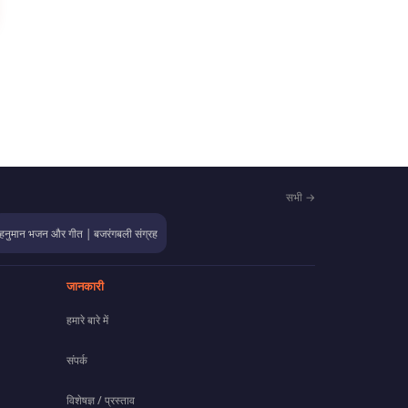
सभी →
हनुमान भजन और गीत | बजरंगबली संग्रह
जानकारी
हमारे बारे में
संपर्क
विशेषज्ञ / प्रस्ताव