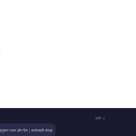
सभी →
हनुमान भजन और गीत | बजरंगबली संग्रह