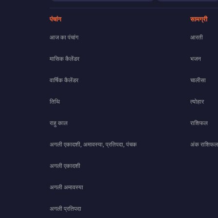
पंचांग
सामग्री
आज का पंचांग
आरती
मासिक कैलेंडर
भजन
वार्षिक कैलेंडर
चालीसा
तिथि
त्योहार
राहु काल
राशिफल
अगली एकादशी, अमावस्या, प्रतिपदा, पंचक
अंक राशिफल
अगली एकादशी
अगली अमावस्या
अगली प्रतिपदा