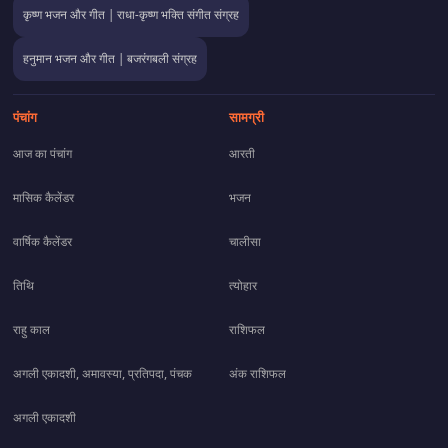
कृष्ण भजन और गीत | राधा-कृष्ण भक्ति संगीत संग्रह
हनुमान भजन और गीत | बजरंगबली संग्रह
पंचांग
सामग्री
आज का पंचांग
आरती
मासिक कैलेंडर
भजन
वार्षिक कैलेंडर
चालीसा
तिथि
त्योहार
राहु काल
राशिफल
अगली एकादशी, अमावस्या, प्रतिपदा, पंचक
अंक राशिफल
अगली एकादशी