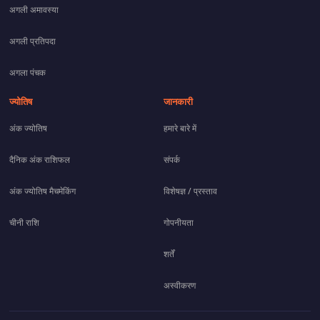
अगली अमावस्या
अगली प्रतिपदा
अगला पंचक
ज्योतिष
जानकारी
अंक ज्योतिष
हमारे बारे में
दैनिक अंक राशिफल
संपर्क
अंक ज्योतिष मैचमेकिंग
विशेषज्ञ / प्रस्ताव
चीनी राशि
गोपनीयता
शर्तें
अस्वीकरण