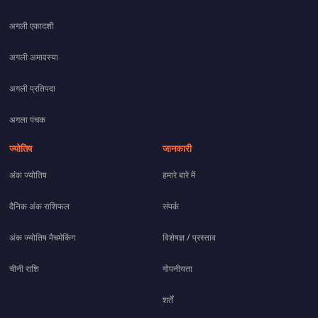
अगली एकादशी
अगली अमावस्या
अगली प्रतिपदा
अगला पंचक
ज्योतिष
जानकारी
अंक ज्योतिष
हमारे बारे में
दैनिक अंक राशिफल
संपर्क
अंक ज्योतिष मैचमेकिंग
विशेषज्ञ / प्रस्ताव
चीनी राशि
गोपनीयता
शर्तें