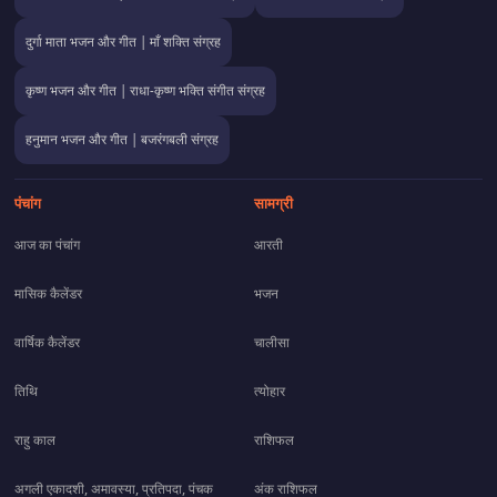
दुर्गा माता भजन और गीत | माँ शक्ति संग्रह
कृष्ण भजन और गीत | राधा-कृष्ण भक्ति संगीत संग्रह
हनुमान भजन और गीत | बजरंगबली संग्रह
पंचांग
सामग्री
आज का पंचांग
आरती
मासिक कैलेंडर
भजन
वार्षिक कैलेंडर
चालीसा
तिथि
त्योहार
राहु काल
राशिफल
अगली एकादशी, अमावस्या, प्रतिपदा, पंचक
अंक राशिफल