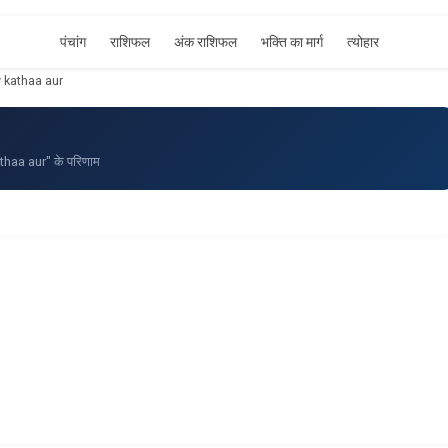
पंचांग
राशिफल
अंक राशिफल
भक्ति का मार्ग
त्योहार
 kathaa aur
aa aur" के परिणाम