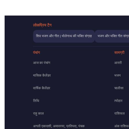
लोकप्रिय टैग
शिव भजन और गीत | भोलेनाथ की भक्ति संग्रह
भजन और भक्ति गीत संग्र
पंचांग
सामग्री
आज का पंचांग
आरती
मासिक कैलेंडर
भजन
वार्षिक कैलेंडर
चालीसा
तिथि
त्योहार
राहु काल
राशिफल
अगली एकादशी, अमावस्या, प्रतिपदा, पंचक
अंक राशि