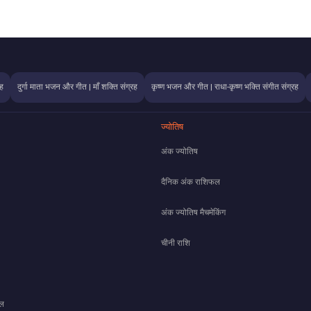
ह
दुर्गा माता भजन और गीत | माँ शक्ति संग्रह
कृष्ण भजन और गीत | राधा-कृष्ण भक्ति संगीत संग्रह
ज्योतिष
अंक ज्योतिष
दैनिक अंक राशिफल
अंक ज्योतिष मैचमेकिंग
चीनी राशि
फल