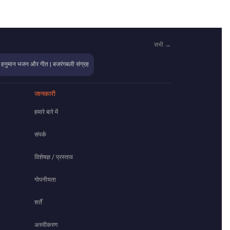
सभी →
हनुमान भजन और गीत | बजरंगबली संग्रह
जानकारी
हमारे बारे में
संपर्क
विशेषज्ञ / प्रस्ताव
गोपनीयता
शर्तें
अस्वीकरण