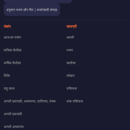
हनुमान भजन और गीत | बजरंगबली संग्रह
पंचांग
सामग्री
आज का पंचांग
आरती
मासिक कैलेंडर
भजन
वार्षिक कैलेंडर
चालीसा
तिथि
त्योहार
राहु काल
राशिफल
अगली एकादशी, अमावस्या, प्रतिपदा, पंचक
अंक राशिफल
अगली एकादशी
अगली अमावस्या