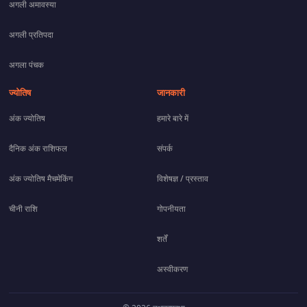
अगली अमावस्या
अगली प्रतिपदा
अगला पंचक
ज्योतिष
जानकारी
अंक ज्योतिष
हमारे बारे में
दैनिक अंक राशिफल
संपर्क
अंक ज्योतिष मैचमेकिंग
विशेषज्ञ / प्रस्ताव
चीनी राशि
गोपनीयता
शर्तें
अस्वीकरण