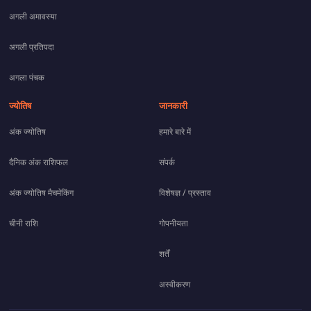
अगली अमावस्या
अगली प्रतिपदा
अगला पंचक
ज्योतिष
जानकारी
अंक ज्योतिष
हमारे बारे में
दैनिक अंक राशिफल
संपर्क
अंक ज्योतिष मैचमेकिंग
विशेषज्ञ / प्रस्ताव
चीनी राशि
गोपनीयता
शर्तें
अस्वीकरण