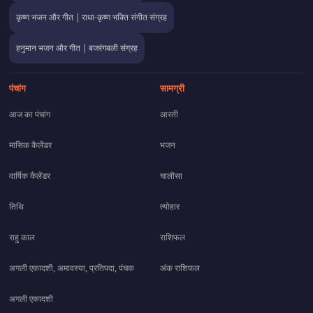
कृष्ण भजन और गीत | राधा-कृष्ण भक्ति संगीत संग्रह
हनुमान भजन और गीत | बजरंगबली संग्रह
पंचांग
सामग्री
आज का पंचांग
आरती
मासिक कैलेंडर
भजन
वार्षिक कैलेंडर
चालीसा
तिथि
त्योहार
राहु काल
राशिफल
अगली एकादशी, अमावस्या, प्रतिपदा, पंचक
अंक राशिफल
अगली एकादशी