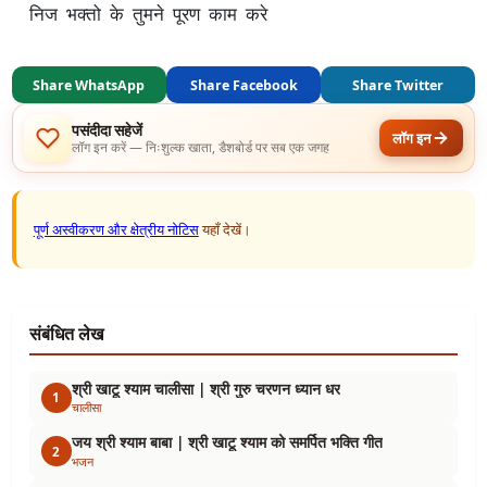
निज भक्तो के तुमने पूरण काम करे
Share WhatsApp
Share Facebook
Share Twitter
पसंदीदा सहेजें
लॉग इन
लॉग इन करें — निःशुल्क खाता, डैशबोर्ड पर सब एक जगह
पूर्ण अस्वीकरण और क्षेत्रीय नोटिस
यहाँ देखें।
संबंधित लेख
श्री खाटू श्याम चालीसा | श्री गुरु चरणन ध्यान धर
1
चालीसा
जय श्री श्याम बाबा | श्री खाटू श्याम को समर्पित भक्ति गीत
2
भजन