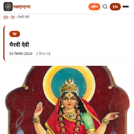
नक्षत्रप्रभा
EN
लॉगिन
होम
›
देव
›
भैरवी देवी
देव
भैरवी देवी
03 सितंबर 2024
3 मिनट पढ़ें