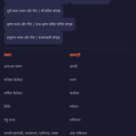
दुर्गा माता भजन और गीत | माँ शक्ति संग्रह
कृष्ण भजन और गीत | राधा-कृष्ण भक्ति संगीत संग्रह
हनुमान भजन और गीत | बजरंगबली संग्रह
पंचांग
सामग्री
आज का पंचांग
आरती
मासिक कैलेंडर
भजन
वार्षिक कैलेंडर
चालीसा
तिथि
त्योहार
राहु काल
राशिफल
अगली एकादशी, अमावस्या, प्रतिपदा, पंचक
अंक राशिफल