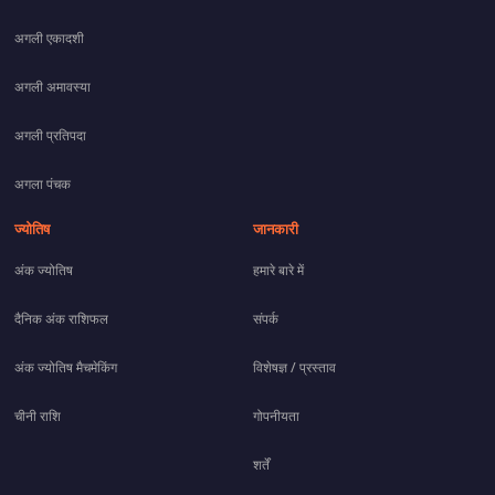
अगली एकादशी
अगली अमावस्या
अगली प्रतिपदा
अगला पंचक
ज्योतिष
जानकारी
अंक ज्योतिष
हमारे बारे में
दैनिक अंक राशिफल
संपर्क
अंक ज्योतिष मैचमेकिंग
विशेषज्ञ / प्रस्ताव
चीनी राशि
गोपनीयता
शर्तें