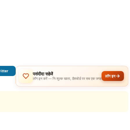
itter
पसंदीदा सहेजें
लॉग इन
लॉग इन करें — निःशुल्क खाता, डैशबोर्ड पर सब एक जगह