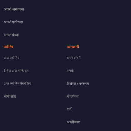
अगली अमावस्या
अगली प्रतिपदा
अगला पंचक
ज्योतिष
जानकारी
अंक ज्योतिष
हमारे बारे में
दैनिक अंक राशिफल
संपर्क
अंक ज्योतिष मैचमेकिंग
विशेषज्ञ / प्रस्ताव
चीनी राशि
गोपनीयता
शर्तें
अस्वीकरण