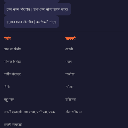
कृष्ण भजन और गीत | राधा-कृष्ण भक्ति संगीत संग्रह
हनुमान भजन और गीत | बजरंगबली संग्रह
पंचांग
सामग्री
आज का पंचांग
आरती
मासिक कैलेंडर
भजन
वार्षिक कैलेंडर
चालीसा
तिथि
त्योहार
राहु काल
राशिफल
अगली एकादशी, अमावस्या, प्रतिपदा, पंचक
अंक राशिफल
अगली एकादशी