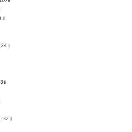
॥
ता ॥
 ॥24॥
॥28॥
॥
वै ॥32॥