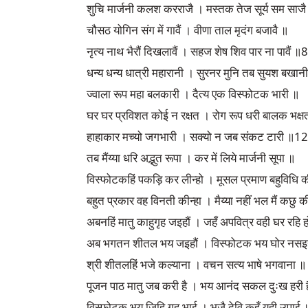
शुचि मार्जनी कलश करराजै । मस्तक तेज सूर्य सम साजै
चौसठ योगिन संग में गावैं । वीणा ताल मृदंग बजावै ॥
नृत्य नाथ भैरौं दिखलावैं । सहज शेष शिव पार ना पावैं ॥
धन्य धन्य धात्री महारानी । सुरनर मुनि तब सुयश बखान
ज्वाला रूप महा बलकारी । दैत्य एक विस्फोटक भारी ॥
घर घर प्रविशत कोई न रक्षत । रोग रूप धरी बालक भक्ष
हाहाकार मच्यो जगभारी । सक्यो न जब संकट टारी ॥1
तब मैंय्या धरि अद्भुत रूपा । कर में लिये मार्जनी सूपा ॥
विस्फोटकहिं पकड़ि कर लीन्हो । मूसल प्रमाण बहुविधि क
बहुत प्रकार वह विनती कीन्हा । मैय्या नहीं भल मैं कछु क
अबनहिं मातु काहुगृह जइहौं । जहँ अपवित्र वही घर रहि
अब भगतन शीतल भय जइहौं । विस्फोटक भय घोर नसइह
श्री शीतलहिं भजे कल्याना । वचन सत्य भाषे भगवाना ॥
पूजन पाठ मातु जब करी है । भय आनंद सकल दुःख हरी ह
विस्फोटक भय जिहि गृह भाई । भजै देवि कहँ यही उपा