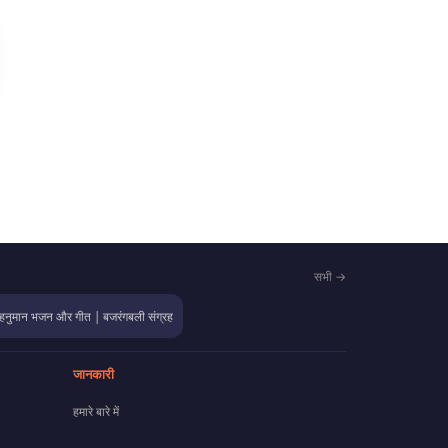
सभी →
हनुमान भजन और गीत | बजरंगबली संग्रह
जानकारी
हमारे बारे में