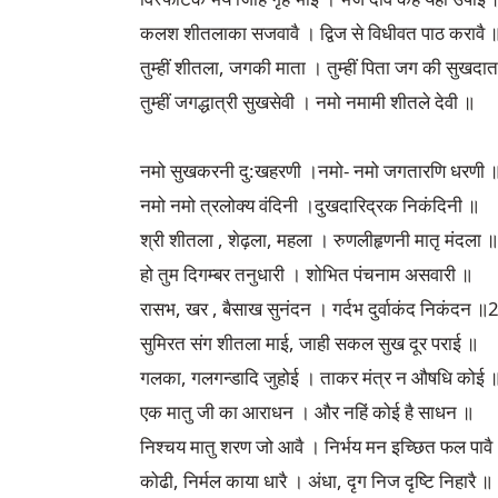
कलश शीतलाका सजवावै । द्विज से विधीवत पाठ करावै 
तुम्हीं शीतला, जगकी माता । तुम्हीं पिता जग की सुखदा
तुम्हीं जगद्धात्री सुखसेवी । नमो नमामी शीतले देवी ॥
नमो सुखकरनी दु:खहरणी ।नमो- नमो जगतारणि धरणी
नमो नमो त्रलोक्य वंदिनी ।दुखदारिद्रक निकंदिनी ॥
श्री शीतला , शेढ़ला, महला । रुणलीहृणनी मातृ मंदला ॥
हो तुम दिगम्बर तनुधारी । शोभित पंचनाम असवारी ॥
रासभ, खर , बैसाख सुनंदन । गर्दभ दुर्वाकंद निकंदन 
सुमिरत संग शीतला माई, जाही सकल सुख दूर पराई ॥
गलका, गलगन्डादि जुहोई । ताकर मंत्र न औषधि कोई 
एक मातु जी का आराधन । और नहिं कोई है साधन ॥
निश्चय मातु शरण जो आवै । निर्भय मन इच्छित फल पा
कोढी, निर्मल काया धारै । अंधा, दृग निज दृष्टि निहारै ॥