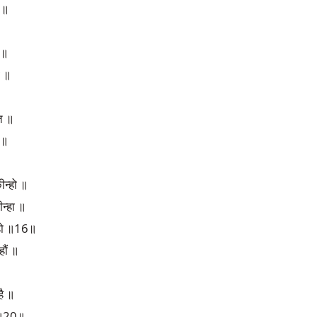
 ॥
8॥
ी ॥
त ॥
2॥
ीन्हो ॥
ीन्हा ॥
 हो ॥16॥
ौं ॥
ै ॥
ई ॥20॥