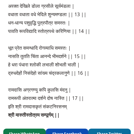
अरक्त देखिले डोला ग्रसीले सूर्यमंडला |
वधाता वधाता वधे भेदिले शुन्यमण्डला || 13 ||
धन-धान्य पशुवृद्धि पुत्रपौत्र समस्तः |
पावति रूपविद्यादि स्तोत्रपथे करिणिया || 14 ||
भूत प्रेत समन्धादि रोगव्याधि समस्तः |
नासति तुतति चिंता आनन्दे भीमदर्शने || 15 ||
हे धरा पंधारा श्लोकी लभाली शोभली भाली |
द्रुधदेहों निसंदेहो सांख्य चंद्रकलागुणे || 16 ||
रामदासि अग्रगण्यु कपि कुलसि मंदनु |
रामरूपी अंतरात्मा दर्शने दोष नास्ति || 17 ||
इति श्री रामदासकृतं संकटनिरसनम्
श्री मारुतीस्तोत्रम सम्पूर्णम् ||
Share WhatsApp
Share Facebook
Share Twitter