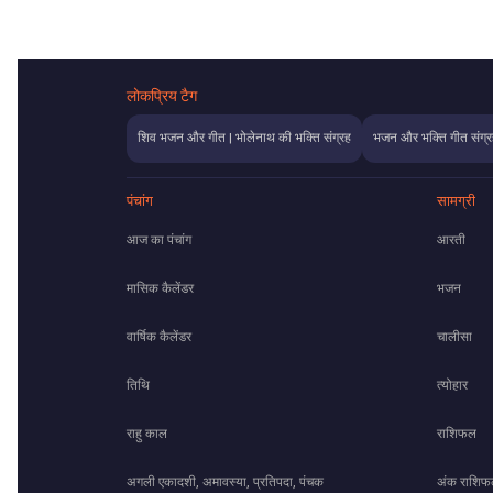
लोकप्रिय टैग
शिव भजन और गीत | भोलेनाथ की भक्ति संग्रह
भजन और भक्ति गीत संग्र
पंचांग
सामग्री
आज का पंचांग
आरती
मासिक कैलेंडर
भजन
वार्षिक कैलेंडर
चालीसा
तिथि
त्योहार
राहु काल
राशिफल
अगली एकादशी, अमावस्या, प्रतिपदा, पंचक
अंक राशि