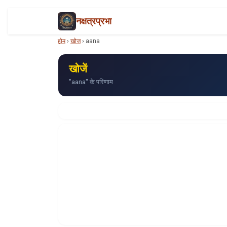
नक्षत्रप्रभा
होम
›
खोज
›
aana
खोजें
"aana" के परिणाम