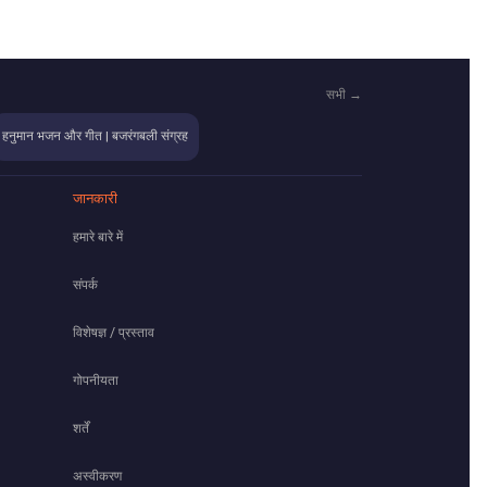
सभी →
हनुमान भजन और गीत | बजरंगबली संग्रह
जानकारी
हमारे बारे में
संपर्क
विशेषज्ञ / प्रस्ताव
गोपनीयता
शर्तें
अस्वीकरण