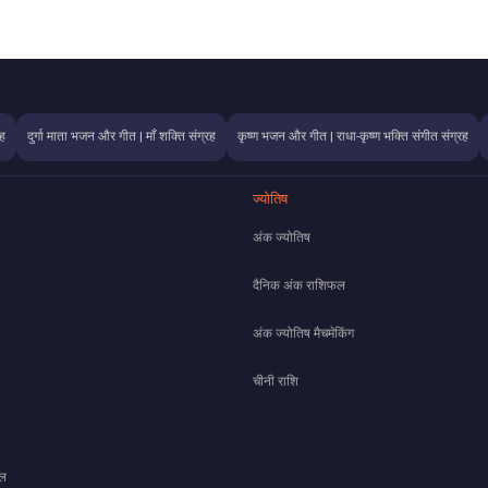
ह
दुर्गा माता भजन और गीत | माँ शक्ति संग्रह
कृष्ण भजन और गीत | राधा-कृष्ण भक्ति संगीत संग्रह
ज्योतिष
अंक ज्योतिष
दैनिक अंक राशिफल
अंक ज्योतिष मैचमेकिंग
चीनी राशि
फल