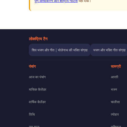
पूर्ण अस्वीकरण और क्षेत्रीय नोटिस
यहाँ देखें।
लोकप्रिय टैग
शिव भजन और गीत | भोलेनाथ की भक्ति संग्रह
भजन और भक्ति गीत संग्रह
पंचांग
सामग्री
आज का पंचांग
आरती
मासिक कैलेंडर
भजन
वार्षिक कैलेंडर
चालीसा
तिथि
त्योहार
राहु काल
राशिफल