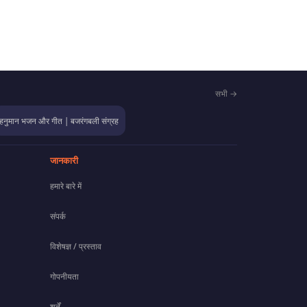
सभी →
हनुमान भजन और गीत | बजरंगबली संग्रह
जानकारी
हमारे बारे में
संपर्क
विशेषज्ञ / प्रस्ताव
गोपनीयता
शर्तें