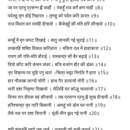
जा पर प्रभु प्रसन्न ह्वैं जाहीं । रंकहुँ राव करैं क्षण माहीं ॥8॥
पर्वतहू तृण होई निहारत । तृणहू को पर्वत करि डारत ॥9॥
राज मिलत बन रामहिं दीन्हयो । कैकेइहुँ की मति हरि लीन्हयो ॥10॥
बनहूँ में मृग कपट दिखाई । मातु जानकी गई चुराई ॥11॥
लखनहिं शक्ति विकल करिडारा । मचिगा दल में हाहाकारा ॥12॥
रावण की गति-मति बौराई । रामचन्द्र सों बैर बढ़ाई ॥13॥
दियो कीट करि कंचन लंका। बजि बजरंग बीर की डंका ॥14॥
नृप विक्रम पर तुहि पगु धारा ।चित्र मयूर निगलि गै हारा ॥15॥
हार नौलखा लाग्यो चोरी । हाथ पैर डरवायो तोरी ॥16॥
भारी दशा निकृष्ट दिखायो । तेलिहिं घर कोल्हू चलवायो ॥17॥
विनय राग दीपक महं कीन्हयों । तब प्रसन्न प्रभु ह्वै सुख दीन्हयों ॥18॥
हरिश्चन्द्र नृप नारि बिकानी । आपहुं भरे डोम घर पानी ॥19॥
तैसे नल पर दशा सिरानी । भूंजी-मीन कूद गई पानी ॥20॥
श्री शंकरहिं गह्यो जब जाई । पारवती को सती कराई ॥21॥