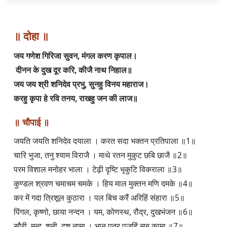
॥ दोहा ॥
जय गणेश गिरिजा सुवन, मंगल करण कृपाल।
दीनन के दुख दूर करि, कीजै नाथ निहाल॥
जय जय श्री शनिदेव प्रभु, सुनहु विनय महाराज।
करहु कृपा हे रवि तनय, राखहु जन की लाज॥
॥ चौपाई ॥
जयति जयति शनिदेव दयाला । करत सदा भक्तन प्रतिपाला ॥1॥
चारि भुजा, तनु श्याम विराजै । माथे रतन मुकुट छबि छाजै ॥2॥
परम विशाल मनोहर भाला । टेढ़ी दृष्टि भृकुटि विकराला ॥3॥
कुण्डल श्रवण चमाचम चमके । हिय माल मुक्तन मणि दमके ॥4॥
कर में गदा त्रिशूल कुठारा । पल बिच करैं अरिहिं संहारा ॥5॥
पिंगल, कृष्णो, छाया नन्दन । यम, कोणस्थ, रौद्र, दुखभंजन ॥6॥
सौरी, मन्द, शनी, दश नामा । भानु पुत्र पूजहिं सब कामा ॥7॥