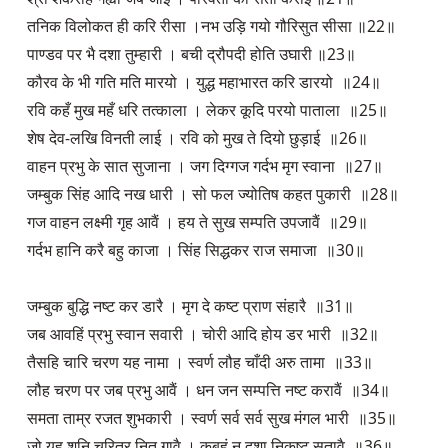
तनिक विलोकत ही करि रीसा ।नभ उड़ि गयो गौरिसुत सीसा ॥22॥
पाण्डव पर भै दशा तुम्हारी । बची द्रौपदी होति उघारी ॥23॥
कौरव के भी गति मति मारयो । युद्ध महाभारत करि डारयो ॥24॥
रवि कहँ मुख महँ धरि तत्काला । लेकर कूदि परयो पाताला ॥25॥
शेष देव-लखि विनती लाई । रवि को मुख ते दियो छुड़ाई ॥26॥
वाहन प्रभु के सात सुजाना । जग दिग्गज गर्दभ मृग स्वाना ॥27॥
जम्बुक सिंह आदि नख धारी । सो फल ज्योतिष कहत पुकारी ॥28॥
गज वाहन लक्ष्मी गृह आवैं । हय ते सुख सम्पति उपजावैं ॥29॥
गर्दभ हानि करै बहु काजा । सिंह सिद्धकर राज समाजा ॥30॥
जम्बुक बुद्धि नष्ट कर डारै । मृग दे कष्ट प्राण संहारै ॥31॥
जब आवहिं प्रभु स्वान सवारी । चोरी आदि होय डर भारी ॥32॥
तैसहि चारि चरण यह नामा । स्वर्ण लौह चाँदी अरु तामा ॥33॥
लौह चरण पर जब प्रभु आवैं । धन जन सम्पत्ति नष्ट करावैं ॥34॥
समता ताम्र रजत शुभकारी । स्वर्ण सर्व सर्व सुख मंगल भारी ॥35॥
जो यह शनि चरित्र नित गावै । कबहुं न दशा निकृष्ट सतावै ॥36॥